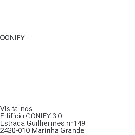
Vídeo
Websites
OONIFY
Portfólio
Quem somos
A nossa loja
Recrutamento
Contactos
Visita-nos
Edifício OONIFY 3.0
Estrada Guilhermes nº149
2430-010 Marinha Grande