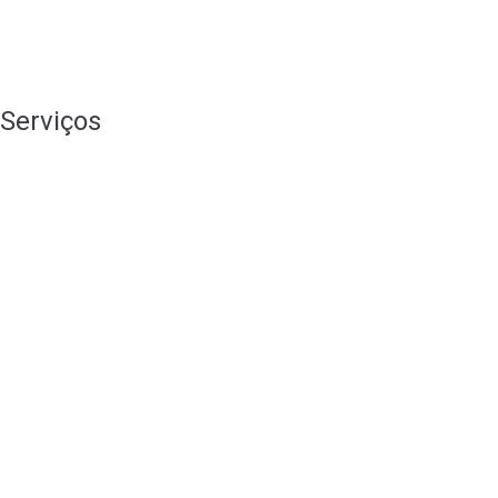
Serviços
Branding
Consultoria de Marketing
Design Gráfico
Lançamentos
Lojas Online
Publicidade Online
Redes Sociais
SEO
Stands