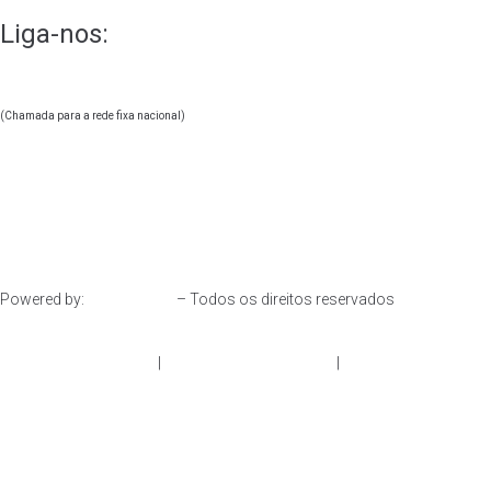
Liga-nos:
244 247 830
+351
(Chamada para a rede fixa nacional)
geral@oonify.pt
Powered by:
– Todos os direitos reservados
Resolução de Litígios
|
Política de Privacidade
|
Livro de
Reclamações