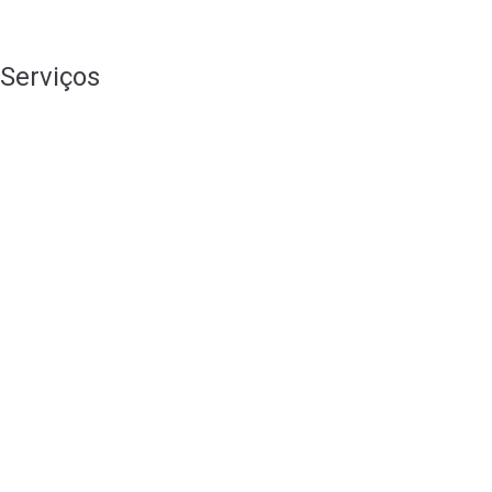
Serviços
Branding
Consultoria de Marketing
Design Gráfico
Lançamentos
Lojas Online
Publicidade Online
Redes Sociais
SEO
Stands
Vídeo