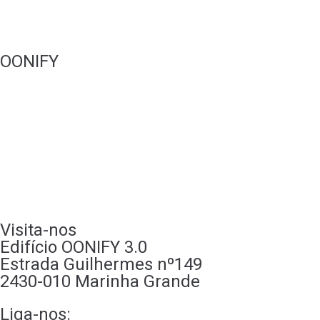
Websites
OONIFY
Portfólio
Quem somos
A nossa loja
Recrutamento
Contactos
Visita-nos
Edifício OONIFY 3.0
Estrada Guilhermes nº149
2430-010 Marinha Grande
Liga-nos: