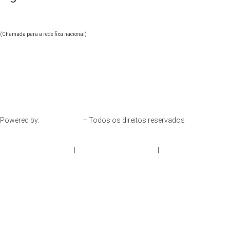
244 247 830
+351
(Chamada para a rede fixa nacional)
geral@oonify.pt
Powered by:
– Todos os direitos reservados
Resolução de Litígios
|
Política de Privacidade
|
Livro de
Reclamações