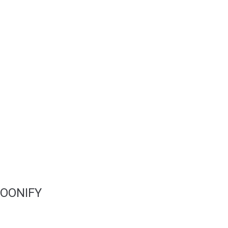
Design Gráfico
Lançamentos
Lojas Online
Publicidade Online
Redes Sociais
SEO
Stands
Vídeo
Websites
OONIFY
Portfólio