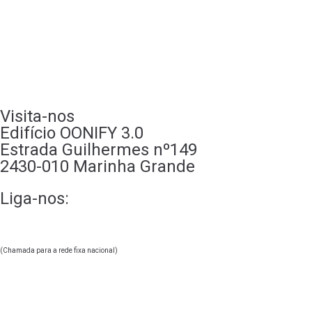
Quem somos
A nossa loja
Recrutamento
Contactos
Visita-nos
Edifício OONIFY 3.0
Estrada Guilhermes nº149
2430-010 Marinha Grande
Liga-nos:
244 247 830
+351
(Chamada para a rede fixa nacional)
geral@oonify.pt