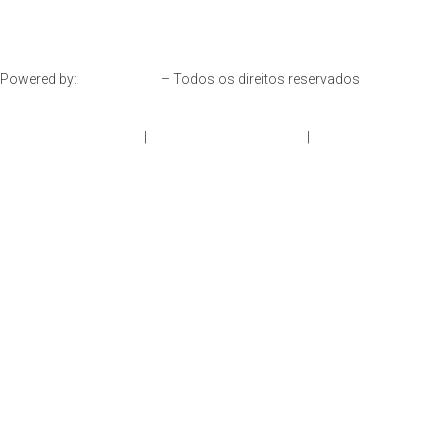
Powered by:
– Todos os direitos reservados
Resolução de Litígios
|
Política de Privacidade
|
Livro de
Reclamações