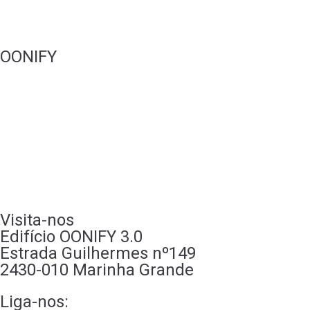
Websites
OONIFY
Portfólio
Quem somos
A nossa loja
Recrutamento
Contactos
Visita-nos
Edifício OONIFY 3.0
Estrada Guilhermes nº149
2430-010 Marinha Grande
Liga-nos: