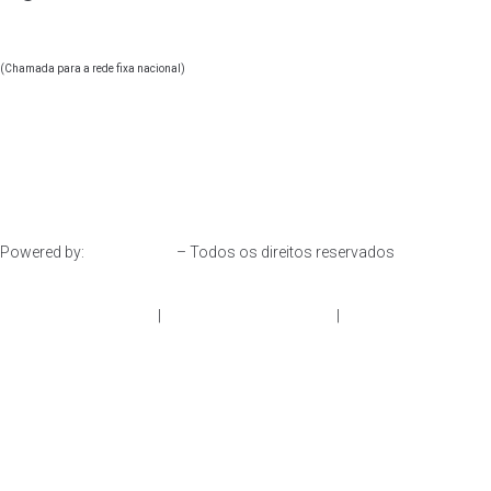
244 247 830
+351
(Chamada para a rede fixa nacional)
geral@oonify.pt
Powered by:
– Todos os direitos reservados
Resolução de Litígios
|
Política de Privacidade
|
Livro de
Reclamações