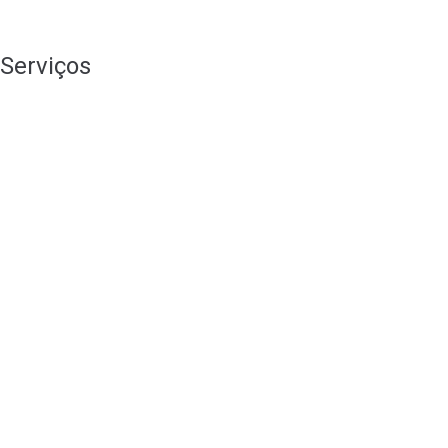
Serviços
Branding
Consultoria de Marketing
Design Gráfico
Lançamentos
Lojas Online
Publicidade Online
Redes Sociais
SEO
Stands
Vídeo