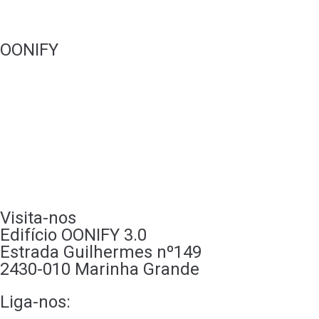
Websites
OONIFY
Portfólio
Quem somos
A nossa loja
Recrutamento
Contactos
Visita-nos
Edifício OONIFY 3.0
Estrada Guilhermes nº149
2430-010 Marinha Grande
Liga-nos:
244 247 830