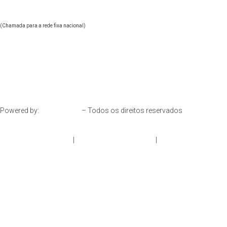
+351
(Chamada para a rede fixa nacional)
geral@oonify.pt
Powered by:
– Todos os direitos reservados
Resolução de Litígios
|
Política de Privacidade
|
Livro de
Reclamações