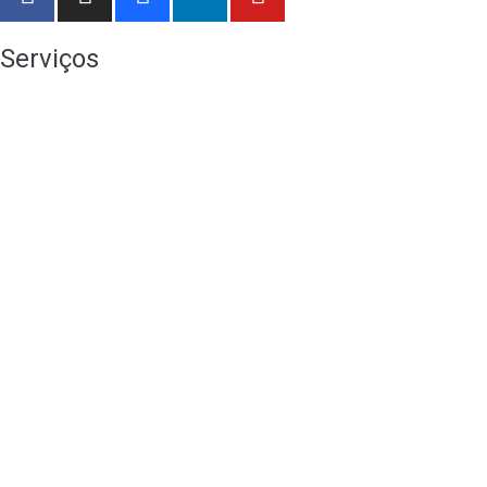
Serviços
Branding
Consultoria de Marketing
Design Gráfico
Lançamentos
Lojas Online
Publicidade Online
Redes Sociais
SEO
Stands
Vídeo