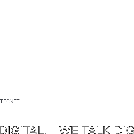
TECNET
Ver mais projetos OONIFY
DIGITAL.
WE TALK DIG