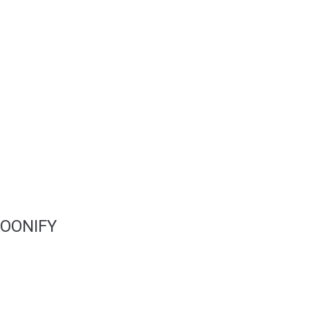
Lançamentos
Lojas Online
Publicidade Online
Redes Sociais
SEO
Stands
Vídeo
Websites
OONIFY
Portfólio
Quem somos
A nossa loja