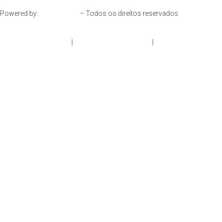
Powered by:
– Todos os direitos reservados
Resolução de Litígios
|
Política de Privacidade
|
Livro de
Reclamações