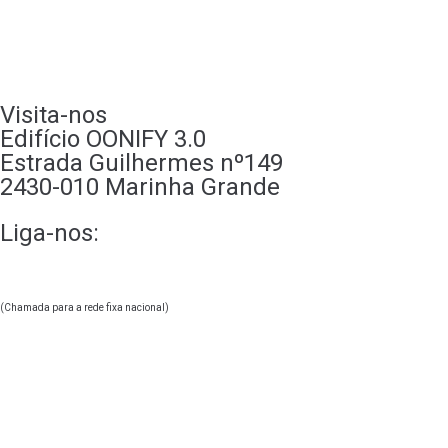
Recrutamento
Contactos
Visita-nos
Edifício OONIFY 3.0
Estrada Guilhermes nº149
2430-010 Marinha Grande
Liga-nos:
244 247 830
+351
(Chamada para a rede fixa nacional)
geral@oonify.pt