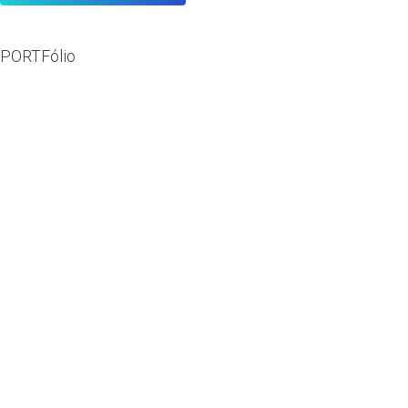
PORTFólio
Arfai
ARFAI //