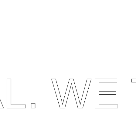
L.
WE T