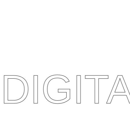
VÍDEO /
MARKETI
NG |
PRODUÇ
ÃO DE
CONTEÚ
DOS /...
Ver mais projetos OONIFY
DIGITA